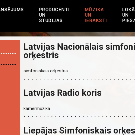
ANSĒJUMS
PRODUCENTI
MŪZIKA
LOKĀ
UN
UN
UN
STUDIJAS
IERAKSTI
PIES
Latvijas Nacionālais simfon
orķestris
simfoniskais orķestris
Latvijas Radio koris
kamermūzika
Liepājas Simfoniskais orķes