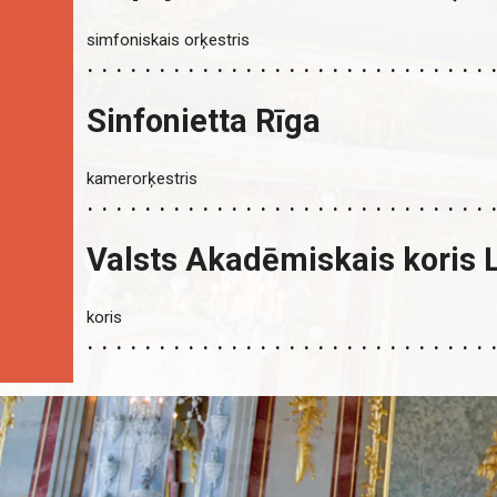
simfoniskais orķestris
Sinfonietta Rīga
kamerorķestris
Valsts Akadēmiskais koris L
koris